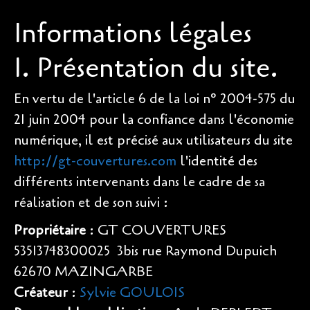
Informations légales
Photos charpente
Photos zinguerie
1. Présentation du site.
Photos isolation
En vertu de l'article 6 de la loi n° 2004-575 du
Contact
21 juin 2004 pour la confiance dans l'économie
numérique, il est précisé aux utilisateurs du site
Avis
http://gt-couvertures.com
l'identité des
différents intervenants dans le cadre de sa
réalisation et de son suivi :
Propriétaire
: GT COUVERTURES 
53513748300025  3bis rue Raymond Dupuich
62670 MAZINGARBE
Créateur
:
Sylvie GOULOIS